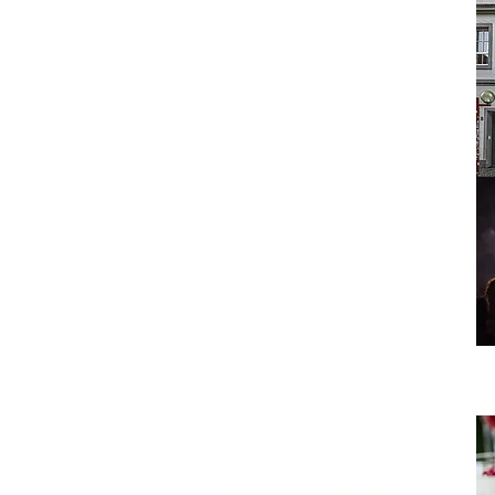
mittelalterlichen Marktplatz und
die prachtvollen Bürgerhäuser
der Renaissance, die den Rahmen
für die Kirche St. Marien bilden.
Am frühen Nachmittag sind wir
wieder zurück im Hotel. Am
Abend findet die Silvesterparty
mit musikalischer Begleitung und
großem Feuerwerk statt. Stoßen
Sie gemeinsam mit uns auf das
neue Jahr an!
4. Tag
Neujahrstag und Bielefeld