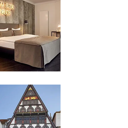
Münster
Während der Altstadtführung
widmen wir uns am St.-Paulus-
Dom der Entstehung Münster
auf dem Horsteberg. Darüber
hinaus erfahren Sie am Rathau
von den ereignisreichen
Verhandlungen zum
Westfälischen Frieden, auf d
Prinzipalmarkt von den
Streitigkeiten der Münsterane
Kaufleute mit den machtvollen
Fürstbischöfen und gegenübe
der Liebfrauenkirche, warum d
Täufer ihren Turm kappten, u
darauf Kanonen zu stationiere
Nach der Stadtführung
besichtigen wir den Mühlenho
hier wurde mit viel Leidenscha
ein Stück Kultur und Geschich
des Münsterlandes bewahrt. 
dem ca. 5 Hektar großen
Gelände bei Münster erwarte