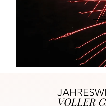
An
JAHRESWE
VOLLER G