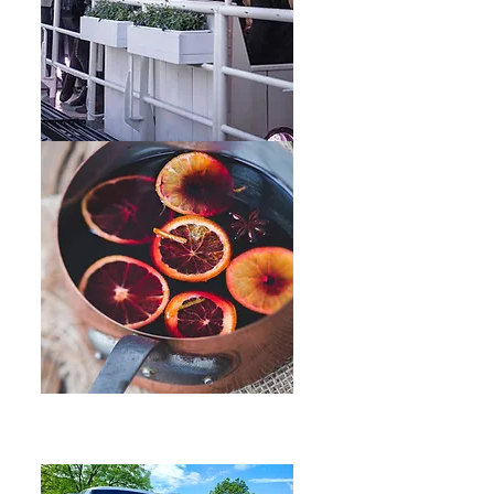
is
t
S