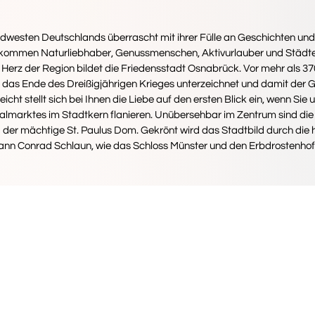
dwesten Deutschlands überrascht mit ihrer Fülle an Geschichten und
er kommen Naturliebhaber, Genussmenschen, Aktivurlauber und Städt
 Herz der Region bildet die Friedensstadt Osnabrück. Vor mehr als 37
as Ende des Dreißigjährigen Krieges unterzeichnet und damit der Gr
leicht stellt sich bei Ihnen die Liebe auf den ersten Blick ein, wenn S
almarktes im Stadtkern flanieren. Unübersehbar im Zentrum sind die
 der mächtige St. Paulus Dom. Gekrönt wird das Stadtbild durch die
nn Conrad Schlaun, wie das Schloss Münster und den Erbdrostenhof