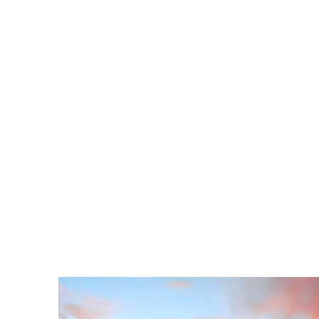
In landschaftlich reizvoller Lage - im
Osnabrücker Land zwischen Wieheng
und Teutoburger Wald - liegt das 4-S
der Valk Hotel Melle-Osnabrück
. Erle
Komfort, behagliche Atmosphäre, per
Service und exzellente Gastronomie 
das Hotel aus. Es ist im modernen Lan
eingerichtet und verfügt über einen
Fitnessraum, eine Sauna, einem Dam
Whirlpool sowie eine große Terrasse m
Aussicht. Das kulinarische Angebot d
Restaurants „Catharina“ reicht von
norddeutschen Spezialitäten bis zur
internationalen Küche. Die erlesenen 
harmonieren mit den kulinarischen
Köstlichkeiten und das umfangreiche
Zigarrensortiment der Havanna-Bar l
Genießen ein.