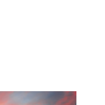
ebirge
terne
Van
sener
sönlicher
zeichnen
dhausstil
pfbad,
it schöner
es
Weine
ädt zum