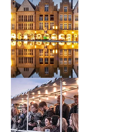
s
s
em
r
r
ie
m
n.
f,
ft
te
Auf
n