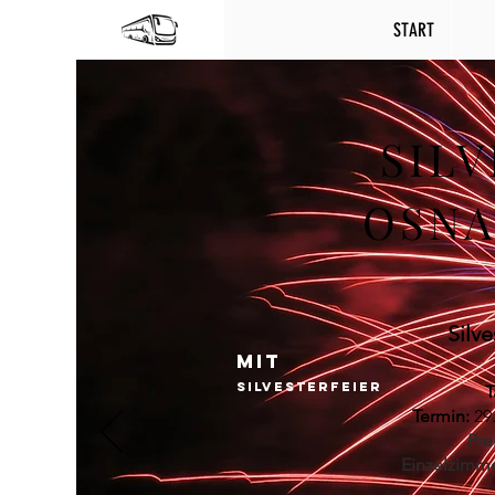
START
SIL
OSN
Silve
MIT
SILVESTERFEIER
T
Termin:
29.
Prei
Einzelzimme