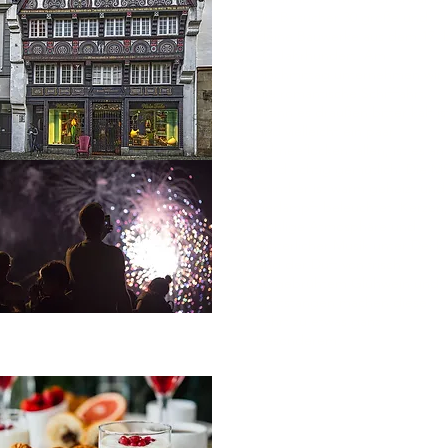
die Besucher 30 große und
kleine Bauwerke aus dem 17. b
20. Jahrhundert. Am
Nachmittag unternehmen wir
die romantische Schifffahrt.
Wenn es draußen bitter kalt is
und vielleicht ein paar
Schneeflocken fallen, ist es an
Bord richtig gemütlich. Die M
Günther ist warm geheizt und
gedämpft beleuchtet. Kerzen,
wohlige Atmosphäre und
winterlicher Musik unter Deck
und der Duft von frisch
aufgebrühtem Glühwein und
Zimtstangen machen diese
Fahrt zu etwas ganz
besonderem.