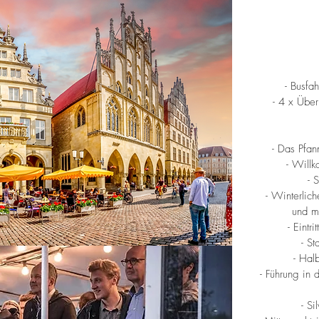
- Busfa
- 4 x Übern
in
- Das Pfan
- Will
- 
- Winterlich
und m
- Eintr
- S
- Hal
- Führung in 
- Si