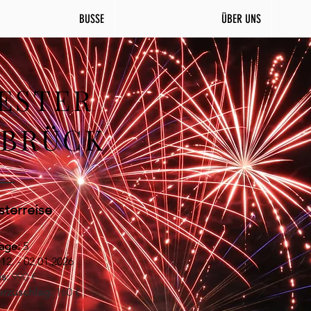
BUSSE
ÜBER UNS
VESTER
ABRÜCK
sterreise
age:
5
12. - 02.01.2026
s:
990 €
rzuschlag:
160 €