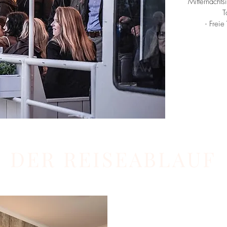
Mitternachts
T
- Freie
DER REISEABLAUF
2. Tag