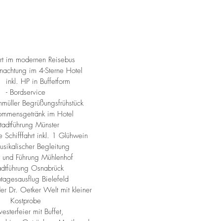
hrt im modernen Reisebus
achtung im 4-Sterne Hotel
kl. HP
in Buffetform
- Bordservice
nmüller Begrüßungsfrühstück
kommensgetränk im Hotel
Stadtführung Münster
e Schifffahrt inkl. 1 Glühwein
usikalischer Begleitung
itt und Führung Mühlenhof
tadtführung Osnabrück
btagesausflug Bielefeld
der Dr. Oetker Welt mit kleiner
Kostprobe
lvesterfeier mit Buffet,