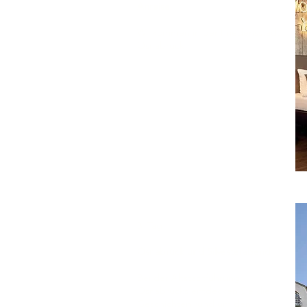
Anreise
Willkommen in der Friedensstadt
Osnabrück!
3. Tag
Osnabrück und Silvesterabend
Bei der Altstadtführung
Osnabrücks entdecken Sie die
Geschichten rund um den