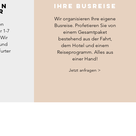
EN
IHRE BUSREISE
R
Wir organisieren Ihre eigene
en
Busreise. Profetieren Sie von
r 1-7
einem Gesamtpaket
 Wir
bestehend aus der Fahrt,
 und
dem Hotel und einem
urter
Reiseprogramm. Alles aus
einer Hand!
Jetzt anfragen >