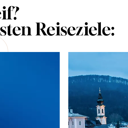
if?
sten Reiseziele: