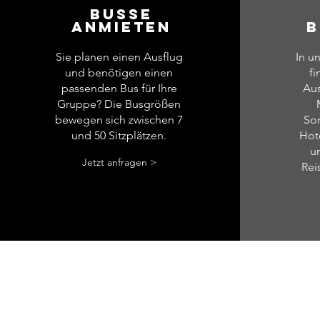
BUSSE
ANMIETEN
B
Sie planen einen Ausflug
In u
und benötigen einen
fi
passenden Bus für Ihre
Aus
Gruppe? Die Busgrößen
bewegen sich zwischen 7
Sor
und 50 Sitzplätzen.
Hote
u
Jetzt anfragen >
Rei