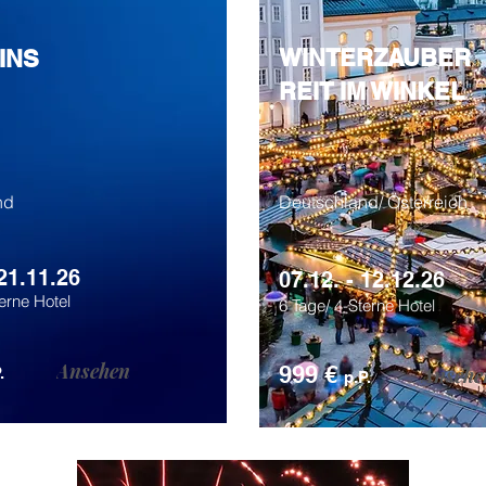
WINTERZAUBER
INS
REIT IM WINKEL
nd
Deutschland/ Österreich
 21.11.26
07.12. - 12.12.26
erne Hotel
6 Tage/ 4-Sterne Hotel
Ansehen
999 €
Ansehe
.
p.P.