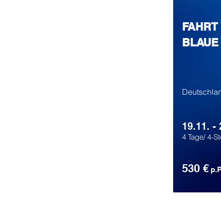
FAHRT 
BLAUE
Deutschla
19.11. -
4 Tage/ 4-St
530 €
p.P