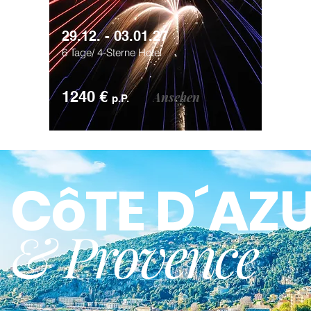
29.12. - 03.01.27
6 Tage/ 4-Sterne Hotel
1240 €
Ansehen
p.P.
CôTE D´AZU
& Provence