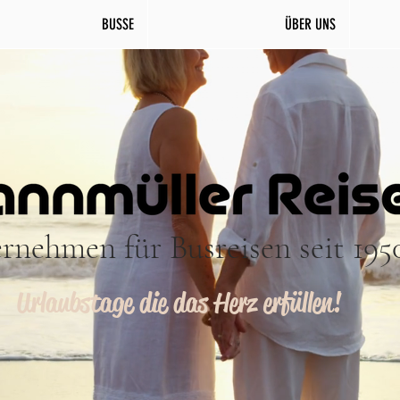
BUSSE
ÜBER UNS
rnehmen für Busreisen seit 195
Urlaubstage die das Herz erfüllen!