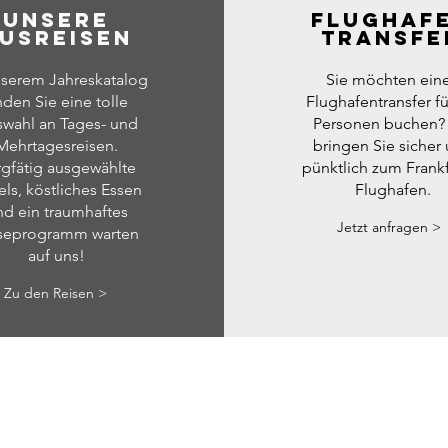
Unsere
FLUGHAF
USREISEN
TRANSFE
nserem Jahreskatalog
Sie möchten ein
nden Sie eine tolle
Flughafentransfer fü
wahl an Tages- und
Personen buchen?
Mehrtagesreisen.
bringen Sie sicher
gfätig ausgewählte
pünktlich zum Frankf
ls, köstliches Essen
Flughafen.
nd ein traumhaftes
Jetzt anfragen >
seprogramm warten
auf uns!
Zu den Reisen >