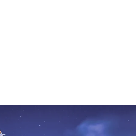
In dem
4-Sterne-Superior-Hotel Unterwirt
im Zentrum
von Reit im Winkl erwartet Sie ein großer
Wellnessbereich, ein beheizter Außenpool, ein À-la-
carte-Restaurant und eine Terrasse. Das Hotel
Unterwirt verfügt über helle Zimmer mit kostenfreiem
WLAN. Regionale und internationale Spezialitäten
genießen Sie im gemütlichen, traditionellen Restaurant
des Unterwirt. Eine Auswahl an Weinen probieren Sie
im Weinkeller und kreative Cocktails erhalten Sie an
der Bar. Im Wellnessbereich stehen Ihnen
verschiedene Einrichtungen wie ein Innenpool, eine
Finnische Sauna, ein Türkisches Dampfbad, ein
Whirlpool und eine Spa-Dusche zur Verfügung.
Physiotherapie, Schönheitsanwendungen und
Massagen sorgen für Entspannung.