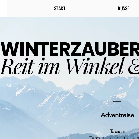
START
BUSSE
WINTERZAUBE
Reit im Winkel
Adventreise
Tage:
6
Termin:
07.12. - 12.12.