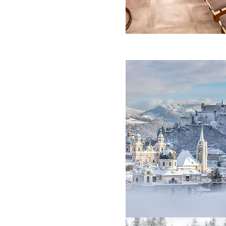
4. Tag
PFERDESCHLITTEN &
SALZBURG
Entdecken Sie die Romantik des
Winters auf dem Pferdeschlitten
und erleben sie die prachtvolle
Winterlandschaft um
Ruhpolding. Weiter geht es in
die Mozartstadt Salzburg. Bei
einer winterlichen Stadtführung
erfahren Sie alles über das
harmonische Zusammenspiel
von Landschaft und Architektur,
Kunst und Kultur sowie Tradition