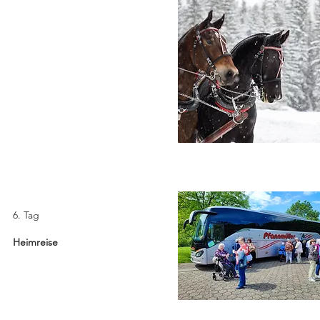
und Moderne. Die
Vorweihnachtszeit gehört
unbestritten zu den schönsten
Zeiten in Salzburg. Diese
Stadtwanderung verbindet
besondere Höhepunkte des
Salzburger Advents und führt
entlang berühmter sowie
weniger bekannter Orte der
Stadt.
6. Tag
Heimreise