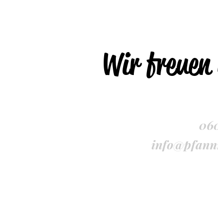
Wir freuen 
060
info@pfann