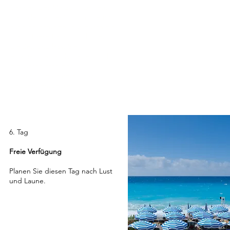
Cannes. Der Minizug „Le Petit
Train de Cannes“ nimmt Sie mit
auf eine geführte Tour durch die
Stadt. Diese Fahrt durchquert
die Zeit und lässt Sie
einzigartige Landschaften und
die Geschichte der
französischen Riviera ganz
bequem entdecken.
6. Tag
Freie Verfügung
Planen Sie diesen Tag nach Lust
und Laune.