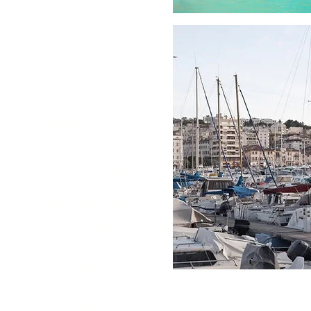
weltberühmten Ortes an der
französischen Mittelmeerküste
beginnt im Mittelalter. Damals
noch ein kleines unscheinbares
Fischerdorf in Südfrankreich,
dessen Aufstieg erst im 19.
Jahrhundert seinen Lauf nahm.
Eine Perle der Kultur ist der
Altstadthügel „Suquet“.
Mehrere Wege führen auf
verborgenen
Treppenaufgängen ins
historische Viertel der Stadt.
Einmal auf dem Altstadthügel
angekommen, ziehen
Jahrhunderte alte Stadtmauern
die Blicke auf sich. Das Museum
„de la Castre“ und der Turm
einer uralten Kirche runden das
historische Ensemble ab. Die
Altstadt von Cannes – die „Le
Suquet“ – lockt zudem mit einer
mitreißenden Aussicht auf die
Stadt und die Bucht von