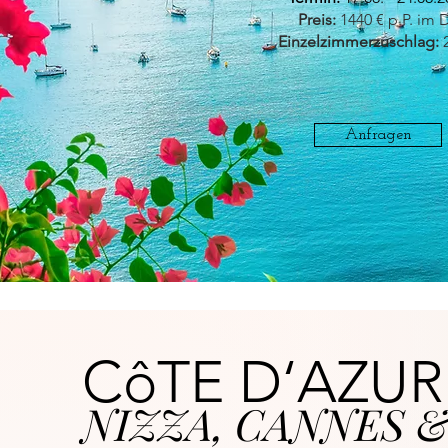
Preis:
1440 € p.P. im 
Einzelzimmerzuschlag:
2
Anfragen
CôTE D‘AZUR
NIZZA, CANNES 