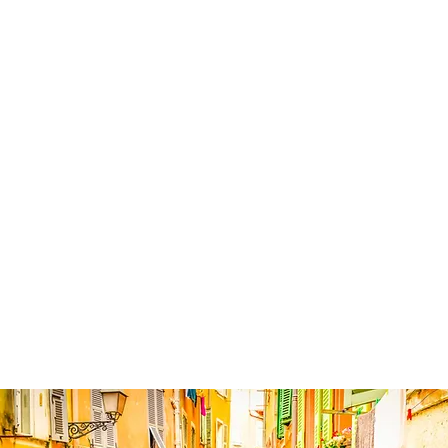
Unterkunft
Ihr 4-Sterne
Hotel Lou Castelet
befindet sich
ruhig gelegen im Bergdorf Carros in den Hügeln
oberhalb von Nizza. Die charmante Atmosphäre,
gepaart mit der herzlichen Gastfreundschaft,
sorgen für ein unvergessliches Erlebnis. Dazu
zeichnet es sich durch einen geschmackvoll
angelegten tropischen Garten mit einem
Außenpool aus. Duftender Jasmin klettert an den
Wänden, Orangenbäume, hängende
Bougainvilleen, viele Plätze zum Sitzen und
Genießen. Die Zimmer sind komfortabel und
modern eingerichtet. Die exquisite Küche und
der tadellose Service runden das Gesamtpaket
ab.