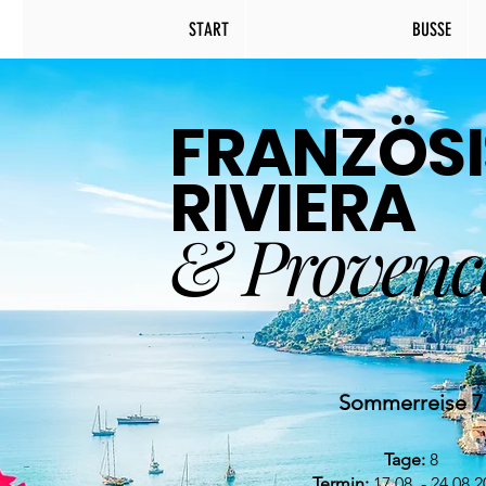
START
BUSSE
FRANZÖS
RIVIERA
& Provenc
Sommerreise 7
Tage:
8
Termin:
17.08. - 24.08.