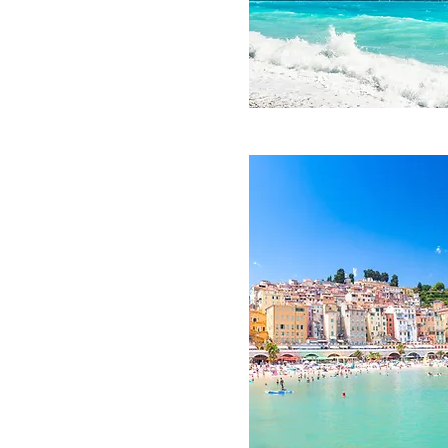
4. Tag
Cannes
Cannes ist eine der wenigen
Städte, die die Besonderheiten
der Côte d‘Azur so
exemplarisch verkörpern.
Umliegende Traumstrände, die
pastellfarbenen Häuser und die
schicken Häfen der
Französischen Riviera sind wie
ein Aushängeschild für diese
Stadt. Die Historie des