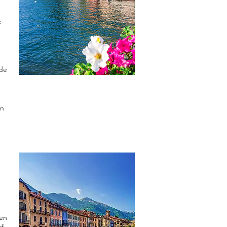
e
de
en
hen