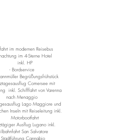
sfahrt im modernen Reisebus
ernachtung im 4-Sterne Hotel
nkl. HP
- Bordservice
fannmüller Begrüßungsfrühstück
ztagesausflug Comersee mit
ung inkl. Schifffahrt von Varenna
nach Menaggio
agesausflug Lago Maggiore und
hen Inseln mit Reiseleitung inkl.
orbootfahrt
tägiger Ausflug Lugano inkl.
ilbahnfahrt San Salvatore
- Stadtführung Cannabio