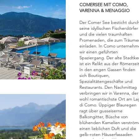
COMERSEE MIT COMO,
VARENNA & MENAGGIO
Der Comer See besticht durc
seine idyllischen Fischerdörfer
und die vielen traumhaften
Promenaden, die zum Träume
einladen. In Como unternehm
wir einen geführten
Spaziergang. Der alte Stadtke
ist ein Relikt aus der Römerzeit
In den engen Gassen finden
sich Boutiquen,
Spezialitätengeschäfte und
Restaurants. Den Nachmittag
verbringen wir in Varenna, der
wohl romantischste Ort am La
di Como. Üppiger Blauregen
ragt über gusseiserne
Balkongitter, Büsche von
blühenden Kamelien verström
einen lieblichen Duft und die
gelb-roten Häuserfassaden