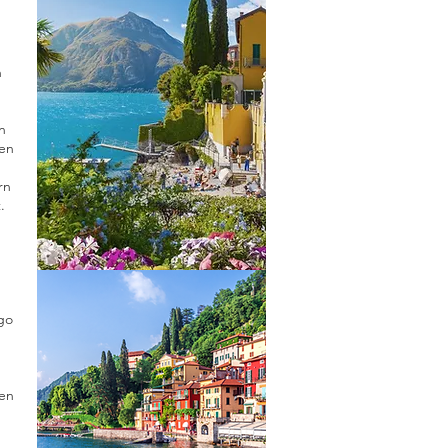
h
n
en
rn
.
go
en