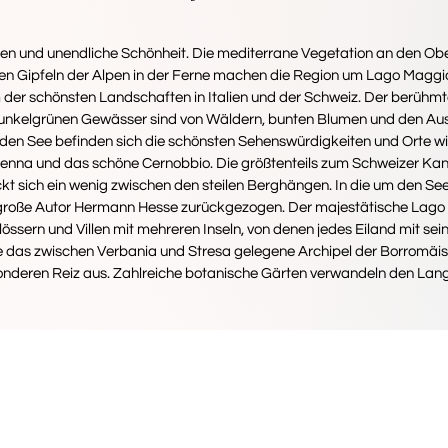
een und unendliche Schönheit. Die mediterrane Vegetation an den Obe
n Gipfeln der Alpen in der Ferne machen die Region um Lago Maggi
der schönsten Landschaften in Italien und der Schweiz. Der berühmte
 dunkelgrünen Gewässer sind von Wäldern, bunten Blumen und den Aus
en See befinden sich die schönsten Sehenswürdigkeiten und Orte w
enna und das schöne Cernobbio. Die größtenteils zum Schweizer Kan
kt sich ein wenig zwischen den steilen Berghängen. In die um den See
r große Autor Hermann Hesse zurückgezogen. Der majestätische Lago
össern und Villen mit mehreren Inseln, von denen jedes Eiland mit se
e das zwischen Verbania und Stresa gelegene Archipel der Borromäisc
nderen Reiz aus. Zahlreiche botanische Gärten verwandeln den Lang