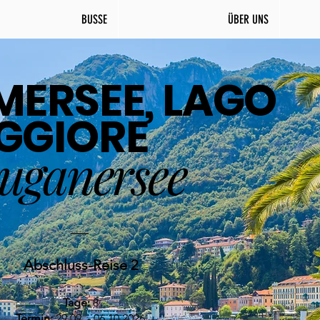
BUSSE
ÜBER UNS
ERSEE, LAGO
GGIORE
uganersee
Abschluss-Reise 2
Tage:
8
Termin:
29.09. - 06.10.2026