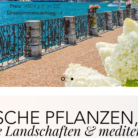
Preis:
1450 € p.P. im DZ
Einzelzimmerzuschlag:
- €
Anfragen
SCHE PFLANZEN
ge Landschaften & mediter