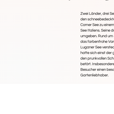
Zwei Länder, drei S
den schneebedeckte
Comer See zu einem 
See Italiens. Seine
umgeben. Rund um d
das farbenfrohe Var
Luganer See verstec
hatte sich einst de
den prunkvollen Schl
betört. Insbesonder
Besucher einen beso
Gartenliebhaber.
IHRE