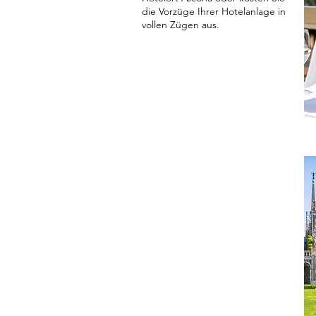
die Vorzüge Ihrer Hotelanlage in
vollen Zügen aus.
4. Tag
LAGO MAGGIORE MIT
VERBANIA UND
BORROMÄISCHE INSELN
Unser erstes Tagesziel ist
Verbania, wundervolle Gärten
und Cafés an der
magnoliengesäumten
Seepromenade in Pallanza und