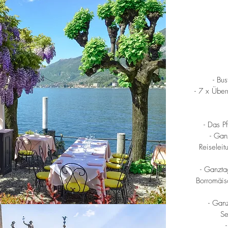
- Bu
- 7 x Üb
i
- Das P
- Gan
Reiseleit
- Ganzt
Borromäisc
Mot
- Ganz
Se