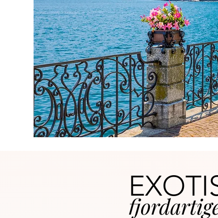
EXOTI
fjordarti