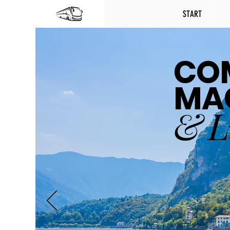
START
COM
MA
& L