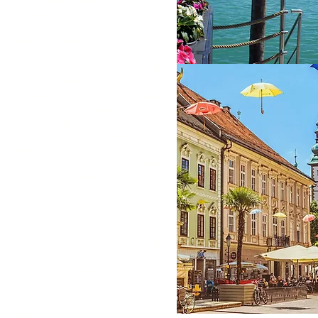
Wörthersee bekannt, punktet
Klagenfurt bei seinen Besuchern
mit kulturellen Highlights und
Sehenswürdigkeiten rund um die
Stadt, welche wir gemeinsam mit
dem Stadtführer besichtigen. Ein
vielfältiges Kulturangebot,
interessante Bauwerke und die
Nähe zum Wörthersee prägen
das Stadtbild. Boutiquen,
Geschäfte, Cafés, Restaurants
und Bars laden zum Bummeln
und Genießen ein. Türkisfarbenes
Wasser, tolle Ausblicke und
Fahrtwind im Gesicht: Der
Wörthersee ist wie gemacht für
einen Ausflug mit dem Schiff. Von
wo lassen sich der See und seine
Umgebung besser entdecken als
von Bord? Von hier aus erblicken
wir die entlegenen Buchten,
malerische Inseln und
paradiesische Villen rund um den
See.