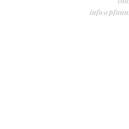
060
info@pfann