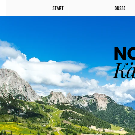
START
BUSSE
N
Kä