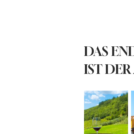
DAS END
IST DER