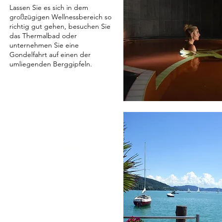
Lassen Sie es sich in dem
großzügigen Wellnessbereich so
richtig gut gehen, besuchen Sie
das Thermalbad oder
unternehmen Sie eine
Gondelfahrt auf einen der
umliegenden Berggipfeln.
4. Tag
Wörthersee mit Klagenfurt
Eine vielfältige Schönheit: das ist
Klagenfurt. Als Landeshauptstadt
des südlichsten Bundeslandes
Österreichs liegt Klagenfurt am
östlichen Seeufer. Auch als
Renaissance-Juwel am