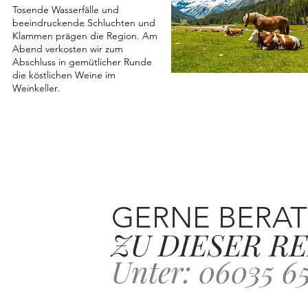
Tosende Wasserfälle und
beeindruckende Schluchten und
Klammen prägen die Region. Am
Abend verkosten wir zum
Abschluss in gemütlicher Runde
die köstlichen Weine im
Weinkeller.
GERNE BERAT
ZU DIESER RE
Unter: 06035 6